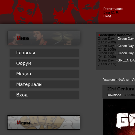
Регистрация
Ваш ID:
0
.
Вход
П
оследние новости:
М
еню
Green Day
>
Green Day -
(11.12.2009)
Green Day
>
Green Day 
(24.11.2009)
Green Day
>
Green Day 
(04.11.2009)
Green Day
>
GREEN DAY
(14.09.2009)
Главная
»
Файлы
»
А
21st Centur
Download
139.33m
М
едиа