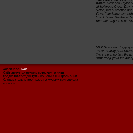
Kanye West and Taylor Swi
all belong to Green Day,
Video, Best Direction and 
Guns," and they also del
"East Jesus Nowhere" (w
onto the stage to rock wit
MTV News was tagging alon
show-stealing performance.
that's the important thing.
Armstrong gave the acce
Хостинг от
uCoz
.
Сайт является некоммерческим, а лишь
предоставляет доступ к общению и информации.
Следовательно все права на музыку принадлежат
авторам.