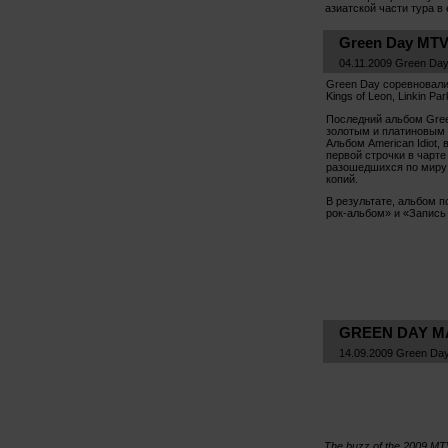
азиатской части тура в 
Green Day MTV
04.11.2009 Green Da
Green Day соревновалис
Kings of Leon, Linkin Par
Последний альбом Gree
золотым и платиновым 
Альбом American Idiot,
первой строчки в чарте 
разошедшихся по миру 
копий.
В результате, альбом 
рок-альбом» и «Запись 
GREEN DAY MA
14.09.2009 Green Da
The buzz of the 2009 MT