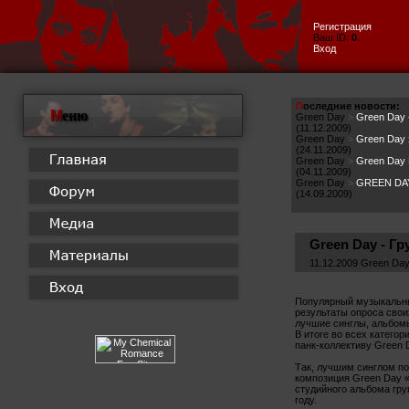
Регистрация
Ваш ID:
0
.
Вход
П
оследние новости:
М
еню
Green Day
>
Green Day -
(11.12.2009)
Green Day
>
Green Day 
(24.11.2009)
Green Day
>
Green Day 
(04.11.2009)
Green Day
>
GREEN DAY
(14.09.2009)
Green Day - Г
11.12.2009 Green Da
Популярный музыкальный
результаты опроса свои
лучшие синглы, альбомы
В итоге во всех катего
панк-коллективу Green 
Так, лучшим синглом по
композиция Green Day «
студийного альбома гру
году.