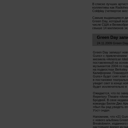
В списке лучших артист
коллективы как Radiohea
Coldplay (четвертое мес
Самым выдающимся диск
Green Day, который воз
числе США и Великобри
свыше 14 миллионов эк
Green Day зап
24.11.2009 Green Da
Green Day запишут нов
Guns» с привлечением 
мюзикла «American Idio
поставленный на основ
музыкантов 2004-го года
на подмостках Berkeley 
Калифорнии. Планирует
Guns» будет снят клип
в постановке театральн
увидит свет в конце но
будет исключительно в 
Ожидается, что по заве
Repertory Theatre «Amer
Бродвей. В свое недав
команды Билли Джо Арм
«был бы рад увидеть ег
Уэст-энда».
Напомним, что «21 Gun
с нового альбома Green
Breakdown», изданного в
настоящее время музык